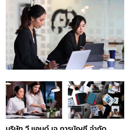
บริษัท วี แอนด์ เจ การบัญชี จำกัด